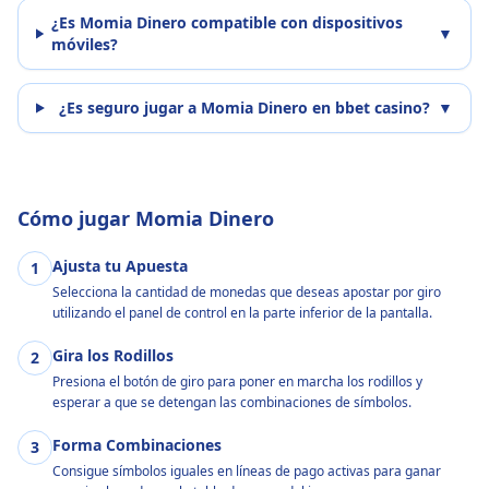
¿Es Momia Dinero compatible con dispositivos
▼
móviles?
¿Es seguro jugar a Momia Dinero en bbet casino?
▼
Cómo jugar Momia Dinero
Ajusta tu Apuesta
1
Selecciona la cantidad de monedas que deseas apostar por giro
utilizando el panel de control en la parte inferior de la pantalla.
Gira los Rodillos
2
Presiona el botón de giro para poner en marcha los rodillos y
esperar a que se detengan las combinaciones de símbolos.
Forma Combinaciones
3
Consigue símbolos iguales en líneas de pago activas para ganar