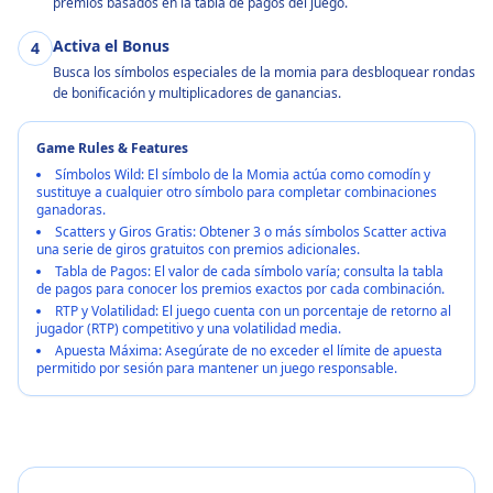
premios basados en la tabla de pagos del juego.
Activa el Bonus
4
Busca los símbolos especiales de la momia para desbloquear rondas
de bonificación y multiplicadores de ganancias.
Game Rules & Features
Símbolos Wild: El símbolo de la Momia actúa como comodín y
sustituye a cualquier otro símbolo para completar combinaciones
ganadoras.
Scatters y Giros Gratis: Obtener 3 o más símbolos Scatter activa
una serie de giros gratuitos con premios adicionales.
Tabla de Pagos: El valor de cada símbolo varía; consulta la tabla
de pagos para conocer los premios exactos por cada combinación.
RTP y Volatilidad: El juego cuenta con un porcentaje de retorno al
jugador (RTP) competitivo y una volatilidad media.
Apuesta Máxima: Asegúrate de no exceder el límite de apuesta
permitido por sesión para mantener un juego responsable.