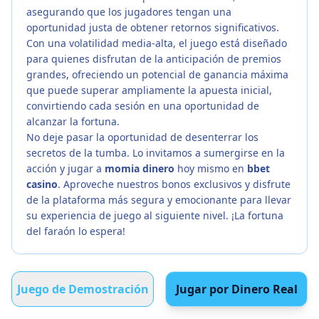
asegurando que los jugadores tengan una
oportunidad justa de obtener retornos significativos.
Con una volatilidad media-alta, el juego está diseñado
para quienes disfrutan de la anticipación de premios
grandes, ofreciendo un potencial de ganancia máxima
que puede superar ampliamente la apuesta inicial,
convirtiendo cada sesión en una oportunidad de
alcanzar la fortuna.
No deje pasar la oportunidad de desenterrar los
secretos de la tumba. Lo invitamos a sumergirse en la
acción y jugar a
momia dinero
hoy mismo en
bbet
casino
. Aproveche nuestros bonos exclusivos y disfrute
de la plataforma más segura y emocionante para llevar
su experiencia de juego al siguiente nivel. ¡La fortuna
del faraón lo espera!
Juego de Demostración
Jugar por Dinero Real