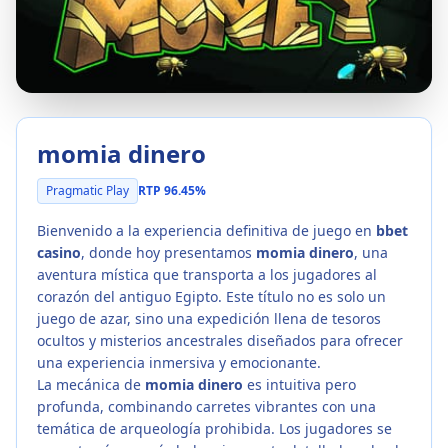
▶
momia dinero
Pragmatic Play
RTP 96.45%
Bienvenido a la experiencia definitiva de juego en
bbet
casino
, donde hoy presentamos
momia dinero
, una
aventura mística que transporta a los jugadores al
corazón del antiguo Egipto. Este título no es solo un
juego de azar, sino una expedición llena de tesoros
ocultos y misterios ancestrales diseñados para ofrecer
una experiencia inmersiva y emocionante.
La mecánica de
momia dinero
es intuitiva pero
profunda, combinando carretes vibrantes con una
temática de arqueología prohibida. Los jugadores se