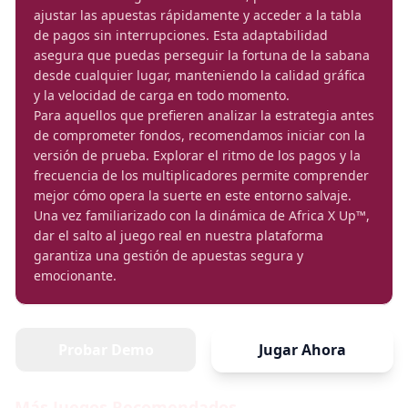
ajustar las apuestas rápidamente y acceder a la tabla
de pagos sin interrupciones. Esta adaptabilidad
asegura que puedas perseguir la fortuna de la sabana
desde cualquier lugar, manteniendo la calidad gráfica
y la velocidad de carga en todo momento.
Para aquellos que prefieren analizar la estrategia antes
de comprometer fondos, recomendamos iniciar con la
versión de prueba. Explorar el ritmo de los pagos y la
frecuencia de los multiplicadores permite comprender
mejor cómo opera la suerte en este entorno salvaje.
Una vez familiarizado con la dinámica de Africa X Up™,
dar el salto al juego real en nuestra plataforma
garantiza una gestión de apuestas segura y
emocionante.
Probar Demo
Jugar Ahora
Más Juegos Recomendados