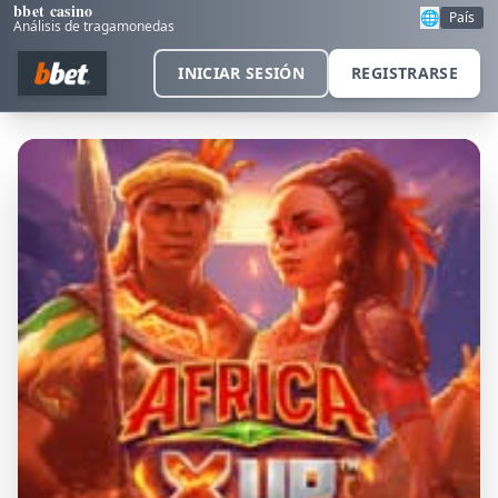
bbet casino
🌐
País
Análisis de tragamonedas
INICIAR SESIÓN
REGISTRARSE